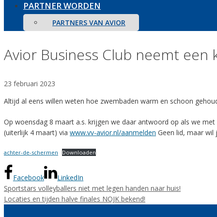
PARTNER WORDEN
PARTNERS VAN AVIOR
Avior Business Club neemt een 
23 februari 2023
Altijd al eens willen weten hoe zwembaden warm en schoon gehouden 
Op woensdag 8 maart a.s. krijgen we daar antwoord op als we met d
(uiterlijk 4 maart) via
www.vv-avior.nl/aanmelden
Geen lid, maar wil
achter-de-schermen
Downloaden
Facebook
LinkedIn
Sportstars volleyballers niet met legen handen naar huis!
Locaties en tijden halve finales NOJK bekend!